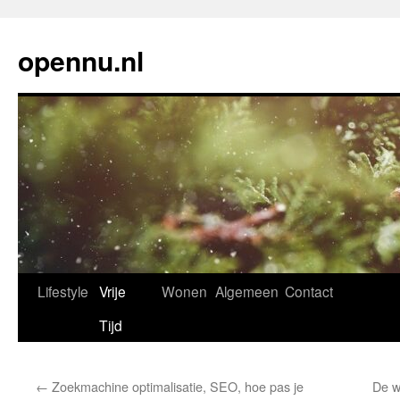
Ga
naar
opennu.nl
de
inhoud
Lifestyle
Vrije
Wonen
Algemeen
Contact
Tijd
←
Zoekmachine optimalisatie, SEO, hoe pas je
De w