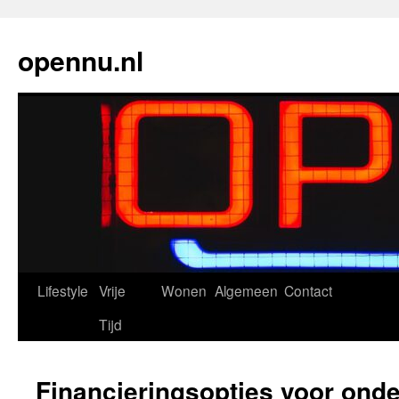
Ga
naar
opennu.nl
de
inhoud
Lifestyle
Vrije
Wonen
Algemeen
Contact
Tijd
Financieringsopties voor ond