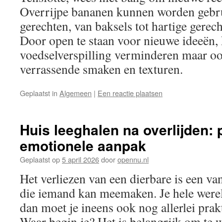
Overrijpe bananen kunnen worden gebrui
gerechten, van baksels tot hartige gerech
Door open te staan voor nieuwe ideeën, k
voedselverspilling verminderen maar oo
verrassende smaken en texturen.
Geplaatst in
Algemeen
|
Een reactie plaatsen
Huis leeghalen na overlijden: 
emotionele aanpak
Geplaatst op
5 april 2026
door
opennu.nl
Het verliezen van een dierbare is een va
die iemand kan meemaken. Je hele wereld
dan moet je ineens ook nog allerlei prak
Waar begin je? Het is belangrijk om te we